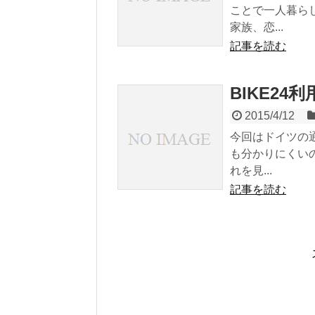
ことで一人暮ら
家族、恋...
記事を読む
BIKE24
2015/4/12
今回はドイツの通
も分かりにくい
れを見...
記事を読む