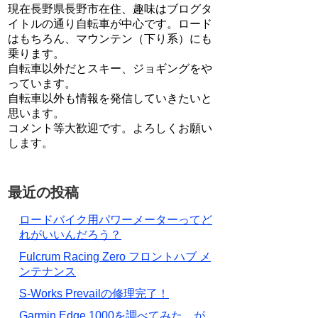
現在長野県長野市在住、趣味はブログタ
イトルの通り自転車が中心です。ロード
はもちろん、マウンテン（下り系）にも
乗ります。
自転車以外だとスキー、ジョギングをや
っています。
自転車以外も情報を発信していきたいと
思います。
コメント等大歓迎です。よろしくお願い
します。
最近の投稿
ロードバイク用パワーメーターってど
れがいいんだろう？
Fulcrum Racing Zero フロントハブ メ
ンテナンス
S-Works Prevailの修理完了！
Garmin Edge 1000を調べてみた…が。