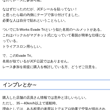
なはずだったのだが、JCFシールを貼ってない！
と思ったら箱の内側にテープで張り付けてました。
必要な人は自分で貼れということらしい。
ついでにS-Works Evade Triという似た名前のヘルメットがある。
これはバックルがマグネット式になっていて着脱が簡単な仕様にな
っている。
トライアスロン用らしい。
で、このEvade Tri。
名前が似ているがJCF公認ではありません。
レース参加を前提に購入を検討している方、どうぞご注意を。
インプレとか～
購入した店舗の店員さん情報では意外と涼しいらしい。
ただし、35～40km/h以上で巡航時。
理由としては、ある程度の速度以上でエアロ効果で空気が排出され