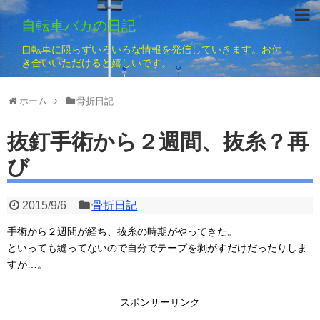
自転車バカの日記
自転車に限らずいろいろな情報を発信していきます。お付
き合いいただけると嬉しいです。
ホーム
骨折日記
抜釘手術から２週間、抜糸？再
び
2015/9/6
骨折日記
手術から２週間が経ち、抜糸の時期がやってきた。
といっても縫ってないので自分でテープを剥がすだけだったりしま
すが…。
スポンサーリンク