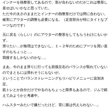
インナーを熱整形してあるので、形が合わないのだがこれは整形し
直せばいいかなと思っていた。
ただ今の太さのままだとインナーの熱整形だけでは間に合わない。
確実にアウターの調整も必要になる。（足首部分が特にタイトなブ
ーツなのです）
元に戻る（らしい）のにアウターの整形をしてもらうわけにもいか
ず。
滑りたい…が無理はできないし、１～２年のためにブーツを買い直
すのもちょっと…。
我慢するしかないのかな…。
まあ、今のまま滑りに行っても前後左右のバランスが取れていない
のでまともには滑れそうにもないが。
ということでバランストレーニングもリハビリメニューに追加決
定。
筋トレとか自分だけでやるのもちょっと限界もあるので、ジムで鍛
えてみようかと考慮中。
ハムスターみたいで嫌だったけど、背に腹は代えられない…。