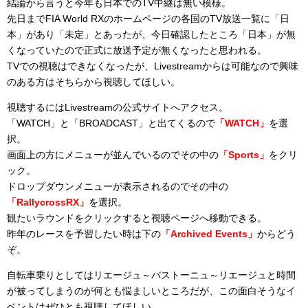
結論から言うと今年も日本でのTV中継は無い模様。
先日までFIA World RXのホームページの各国のTV放送一覧に「日
本」があり「未定」とあったが、今日確認したところ「日本」が無
くなっていたので正式に放送予定が無くなったと思われる。
TVでの視聴はできなくなったが、Livestreamからは可能なので興味
のある方はそちらから視聴してほしい。
視聴するにはLivestreamの公式サイトへアクセス。
「WATCH」と「BROADCAST」と出てくるので
「WATCH」
を選
択。
画面上の方にメニューが並んでいるのでその中の
「Sports」
をクリ
ック。
ドロップダウンメニューが表示されるのでその中の
「RallycrossRX」
を選択。
観たいラウンドをクリックすると視聴ページへ移動できる。
昨年のレースを予習したい時は下の
「Archived Events」
からどう
ぞ。
自転車乗りとしてはリエージュ～バストーニュ～リエージュと時間
が被ってしまうのが何とも悩ましいところだが、この面白そうなイ
ベントはぜひとも視聴してほしい。