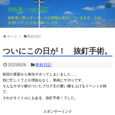
自転車バカの日記
自転車に限らずいろいろな情報を発信していきます。お付
き合いいただけると嬉しいです。
ホーム
骨折日記
ついにこの日が！ 抜釘手術。
2015/8/26
骨折日記
前回の更新から相当サボってしまいました…。
別に忙しくてとか理由もなく、単純にサボりです。
そんなサボり癖のついたブログ主の重い腰を上げるイベントが終
了。
それがタイトルにもある、抜釘手術！でした。
スポンサーリンク