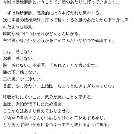
今回は腰椎麻酔ということで、腰のあたりに打っていきます。
まずは局所麻酔。感覚的には３本打たれた気がする。
次に本番の腰椎麻酔。打って暫くすると腰のあたりから下半身に痺
れたような感覚。
時間が経つにつれそれがどんどん広がる。
主治医が冷たいかどうかをアイスみたいなやつで確認する。
足は、感じない。
お腹、感じない。
胸、感じない。主治医、「あれ？」とか言い出す。
脇の下、感じない。
二の腕、少し冷たい。
首筋、少し冷たい。主治医「ちょっと効きすぎちゃったな」
呼吸がしにくいこと、気分が悪いことを伝える。
血圧、脈拍が低下したため投薬。
ここからはあまり覚えておりません。
手術室の看護士さんから話しかけられて反応する感じ。
とりあえず辛いから目をつぶって早く終わるように祈る。