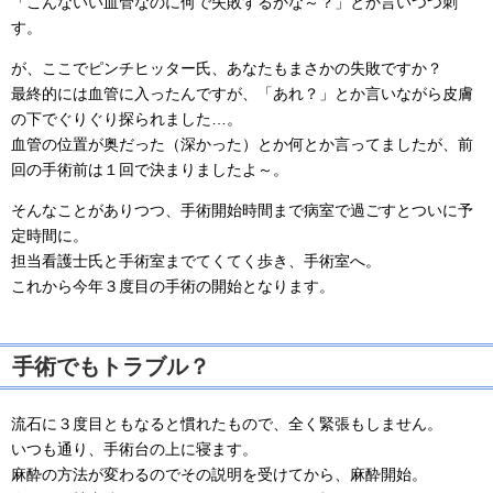
「こんないい血管なのに何で失敗するかな～？」とか言いつつ刺
す。
が、ここでピンチヒッター氏、あなたもまさかの失敗ですか？
最終的には血管に入ったんですが、「あれ？」とか言いながら皮膚
の下でぐりぐり探られました…。
血管の位置が奥だった（深かった）とか何とか言ってましたが、前
回の手術前は１回で決まりましたよ～。
そんなことがありつつ、手術開始時間まで病室で過ごすとついに予
定時間に。
担当看護士氏と手術室までてくてく歩き、手術室へ。
これから今年３度目の手術の開始となります。
手術でもトラブル？
流石に３度目ともなると慣れたもので、全く緊張もしません。
いつも通り、手術台の上に寝ます。
麻酔の方法が変わるのでその説明を受けてから、麻酔開始。