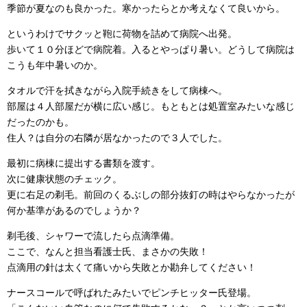
季節が夏なのも良かった。寒かったらとか考えなくて良いから。
というわけでサクッと鞄に荷物を詰めて病院へ出発。
歩いて１０分ほどで病院着。入るとやっぱり暑い。どうして病院は
こうも年中暑いのか。
タオルで汗を拭きながら入院手続きをして病棟へ。
部屋は４人部屋だが横に広い感じ。もともとは処置室みたいな感じ
だったのかも。
住人？は自分の右隣が居なかったので３人でした。
最初に病棟に提出する書類を渡す。
次に健康状態のチェック。
更に右足の剃毛。前回のくるぶしの部分抜釘の時はやらなかったが
何か基準があるのでしょうか？
剃毛後、シャワーで流したら点滴準備。
ここで、なんと担当看護士氏、まさかの失敗！
点滴用の針は太くて痛いから失敗とか勘弁してください！
ナースコールで呼ばれたみたいでピンチヒッター氏登場。